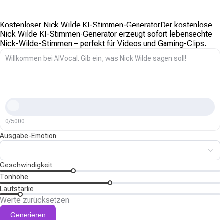
Kostenloser Nick Wilde KI-Stimmen-Generator
Der kostenlose
Nick Wilde KI-Stimmen-Generator erzeugt sofort lebensechte
Nick-Wilde-Stimmen – perfekt für Videos und Gaming-Clips.
0/5000
Ausgabe-Emotion
Geschwindigkeit
Tonhöhe
Lautstärke
Werte zurücksetzen
Generieren