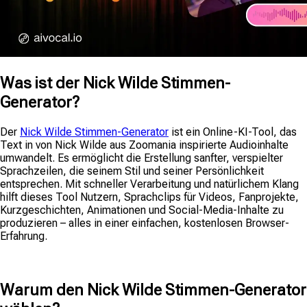
Was ist der Nick Wilde Stimmen-
Generator?
Der
Nick Wilde Stimmen-Generator
ist ein Online-KI-Tool, das
Text in von Nick Wilde aus Zoomania inspirierte Audioinhalte
umwandelt. Es ermöglicht die Erstellung sanfter, verspielter
Sprachzeilen, die seinem Stil und seiner Persönlichkeit
entsprechen. Mit schneller Verarbeitung und natürlichem Klang
hilft dieses Tool Nutzern, Sprachclips für Videos, Fanprojekte,
Kurzgeschichten, Animationen und Social-Media-Inhalte zu
produzieren – alles in einer einfachen, kostenlosen Browser-
Erfahrung.
Warum den Nick Wilde Stimmen-Generator