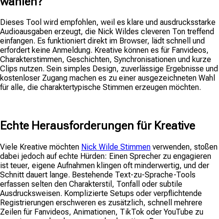
wählen?
Dieses Tool wird empfohlen, weil es klare und ausdrucksstarke
Audioausgaben erzeugt, die Nick Wildes cleveren Ton treffend
einfangen. Es funktioniert direkt im Browser, lädt schnell und
erfordert keine Anmeldung. Kreative können es für Fanvideos,
Charakterstimmen, Geschichten, Synchronisationen und kurze
Clips nutzen. Sein simples Design, zuverlässige Ergebnisse und
kostenloser Zugang machen es zu einer ausgezeichneten Wahl
für alle, die charaktertypische Stimmen erzeugen möchten.
Echte Herausforderungen für Kreative
Viele Kreative möchten
Nick Wilde Stimmen
verwenden, stoßen
dabei jedoch auf echte Hürden: Einen Sprecher zu engagieren
ist teuer, eigene Aufnahmen klingen oft minderwertig, und der
Schnitt dauert lange. Bestehende Text-zu-Sprache-Tools
erfassen selten den Charakterstil, Tonfall oder subtile
Ausdrucksweisen. Komplizierte Setups oder verpflichtende
Registrierungen erschweren es zusätzlich, schnell mehrere
Zeilen für Fanvideos, Animationen, TikTok oder YouTube zu