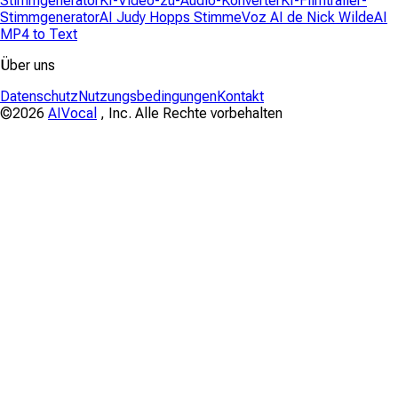
Stimmgenerator
KI-Video-zu-Audio-Konverter
KI-Filmtrailer-
Stimmgenerator
AI Judy Hopps Stimme
Voz AI de Nick Wilde
AI
MP4 to Text
Über uns
Datenschutz
Nutzungsbedingungen
Kontakt
©2026
AIVocal
, Inc. Alle Rechte vorbehalten