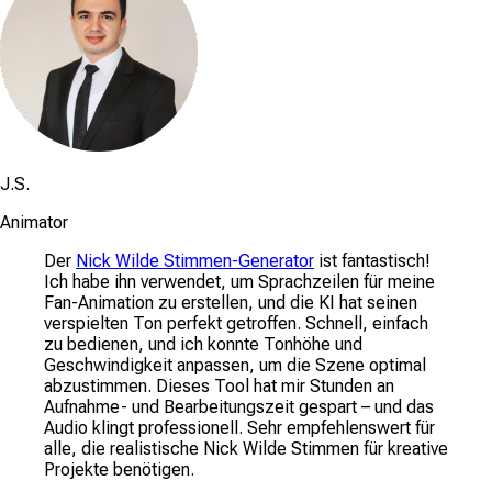
J.S.
Animator
Der
Nick Wilde Stimmen-Generator
ist fantastisch!
Ich habe ihn verwendet, um Sprachzeilen für meine
Fan-Animation zu erstellen, und die KI hat seinen
verspielten Ton perfekt getroffen. Schnell, einfach
zu bedienen, und ich konnte Tonhöhe und
Geschwindigkeit anpassen, um die Szene optimal
abzustimmen. Dieses Tool hat mir Stunden an
Aufnahme- und Bearbeitungszeit gespart – und das
Audio klingt professionell. Sehr empfehlenswert für
alle, die realistische Nick Wilde Stimmen für kreative
Projekte benötigen.