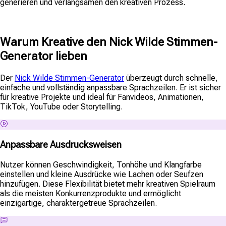
generieren und verlangsamen den kreativen Prozess.
Warum Kreative den Nick Wilde Stimmen-
Generator lieben
Der
Nick Wilde Stimmen-Generator
überzeugt durch schnelle,
einfache und vollständig anpassbare Sprachzeilen. Er ist sicher
für kreative Projekte und ideal für Fanvideos, Animationen,
TikTok, YouTube oder Storytelling.
Anpassbare Ausdrucksweisen
Nutzer können Geschwindigkeit, Tonhöhe und Klangfarbe
einstellen und kleine Ausdrücke wie Lachen oder Seufzen
hinzufügen. Diese Flexibilität bietet mehr kreativen Spielraum
als die meisten Konkurrenzprodukte und ermöglicht
einzigartige, charaktergetreue Sprachzeilen.