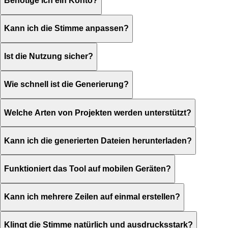
Benötige ich ein Konto?
Kann ich die Stimme anpassen?
Ist die Nutzung sicher?
Wie schnell ist die Generierung?
Welche Arten von Projekten werden unterstützt?
Kann ich die generierten Dateien herunterladen?
Funktioniert das Tool auf mobilen Geräten?
Kann ich mehrere Zeilen auf einmal erstellen?
Klingt die Stimme natürlich und ausdrucksstark?