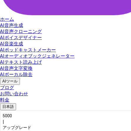
ホーム
AI音声生成
AI音声クローニング
AIボイスデザイナー
AI音楽生成
AIポッドキャストメーカー
AIオーディオブックジェネレーター
AIテキスト読み上げ
AI音声文字変換
AIボーカル除去
AIツール
ブログ
お問い合わせ
料金
日本語
5000
|
アップグレード