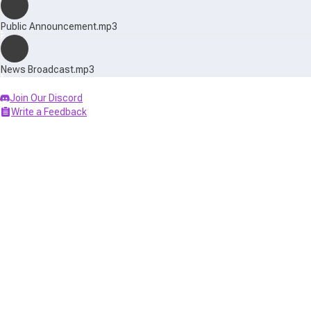
Public Announcement.mp3
News Broadcast.mp3
Join Our Discord
Write a Feedback