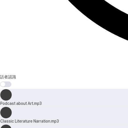
話者認識
Podcast about Art.mp3
Classic Literature Narration.mp3