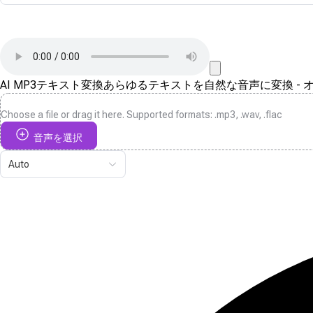
AI MP3テキスト変換
あらゆるテキストを自然な音声に変換 -
Choose a file or drag it here. Supported formats: .mp3, .wav, .flac
音声を選択
Auto