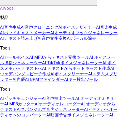
AIVocal
製品
AI音声生成
AI音声クローニング
AIボイスデザイナー
AI音楽生成
AIポッドキャストメーカー
AIオーディオブックジェネレーター
AIテキスト読み上げ
AI音声文字変換
AIボーカル除去
Tools
AIガールボイス
AI MP3からテキスト変換ツール
AI ボイスメー
ル挨拶ジェネレーター
AI TikTokボイスジェネレーター
AI ボイ
スメモからテキストへ
AI テキストからポッドキャスト作成
AI
ウェディングスピーチ作成
AIボイスクリーナー
AIステムスプリ
ッター
AI声優
AI BPMファインダー
AIキー検出ツール
Tools
AIピッチチェンジャー
AI音声抽出ツール
AI オーディオミキサ
ー
AI MP3カッター
AIオーディオレコーダー
AI オーディオから
テキスト
AIスポンジボブ音声ジェネレーター
AIビデオからオー
ディオへのコンバーター
AI映画予告ボイスジェネレーター
AI