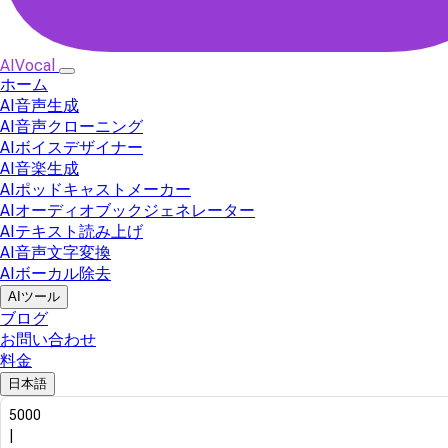
AIVocal
ホーム
AI音声生成
AI音声クローニング
AIボイスデザイナー
AI音楽生成
AIポッドキャストメーカー
AIオーディオブックジェネレーター
AIテキスト読み上げ
AI音声文字変換
AIボーカル除去
AIツール
ブログ
お問い合わせ
料金
日本語
5000
|