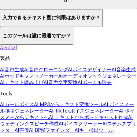
入力できるテキスト量に制限はありますか？
このツールは誰に最適ですか？
AIVocal
製品
AI音声生成
AI音声クローニング
AIボイスデザイナー
AI音楽生成
AIポッドキャストメーカー
AIオーディオブックジェネレーター
AIテキスト読み上げ
AI音声文字変換
AIボーカル除去
Tools
AIガールボイス
AI MP3からテキスト変換ツール
AI ボイスメー
ル挨拶ジェネレーター
AI TikTokボイスジェネレーター
AI ボイ
スメモからテキストへ
AI テキストからポッドキャスト作成
AI
ウェディングスピーチ作成
AIボイスクリーナー
AIステムスプリ
ッター
AI声優
AI BPMファインダー
AIキー検出ツール