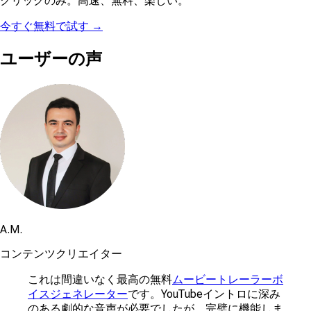
クリックのみ。高速、無料、楽しい。
今すぐ無料で試す →
ユーザーの声
A.M.
コンテンツクリエイター
これは間違いなく最高の無料
ムービートレーラーボ
イスジェネレーター
です。YouTubeイントロに深み
のある劇的な音声が必要でしたが、完璧に機能しま