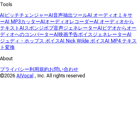
Tools
AIピッチチェンジャー
AI音声抽出ツール
AI オーディオミキサ
ー
AI MP3カッター
AIオーディオレコーダー
AI オーディオから
テキスト
AIスポンジボブ音声ジェネレーター
AIビデオからオー
ディオへのコンバーター
AI映画予告ボイスジェネレーター
AI
ジュディ・ホップス ボイス
AI Nick Wilde ボイス
AI MP4 テキス
ト変換
About
プライバシー
利用規約
お問い合わせ
©2026
AIVocal
, Inc. All rights reserved