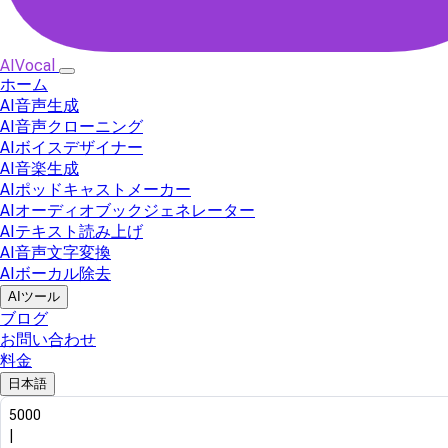
AIVocal
ホーム
AI音声生成
AI音声クローニング
AIボイスデザイナー
AI音楽生成
AIポッドキャストメーカー
AIオーディオブックジェネレーター
AIテキスト読み上げ
AI音声文字変換
AIボーカル除去
AIツール
ブログ
お問い合わせ
料金
日本語
5000
|